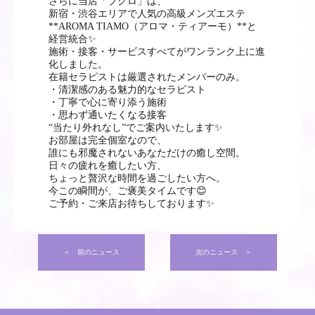
さらに当店「ブクロ」は、
新宿・渋谷エリアで人気の高級メンズエステ
**AROMA TIAMO（アロマ・ティアーモ）**と
経営統合✨
施術・接客・サービスすべてがワンランク上に進
化しました。
在籍セラピストは厳選されたメンバーのみ。
・清潔感のある魅力的なセラピスト
・丁寧で心に寄り添う施術
・思わず通いたくなる接客
“当たり外れなし”でご案内いたします✨
お部屋は完全個室なので、
誰にも邪魔されないあなただけの癒し空間。
日々の疲れを癒したい方、
ちょっと贅沢な時間を過ごしたい方へ。
今この瞬間が、ご褒美タイムです😊
ご予約・ご来店お待ちしております✨
＜ 前のニュース
次のニュース ＞