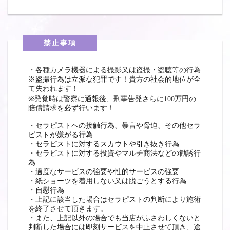
禁止事項
・各種カメラ機器による撮影又は盗撮・盗聴等の行為
※盗撮行為は立派な犯罪です！貴方の社会的地位が全
て失われます！
※発覚時は警察に通報後、刑事告発さらに100万円の
賠償請求を必ず行います！
・セラピストへの接触行為、暴言や脅迫、その他セラ
ピストが嫌がる行為
・セラピストに対するスカウトや引き抜き行為
・セラピストに対する投資やマルチ商法などの勧誘行
為
・過度なサービスの強要や性的サービスの強要
・紙ショーツを着用しない又は脱ごうとする行為
・自慰行為
・上記に該当した場合はセラピストの判断により施術
を終了させて頂きます。
・また、上記以外の場合でも当店がふさわしくないと
判断した場合には即刻サービスを中止させて頂き、途