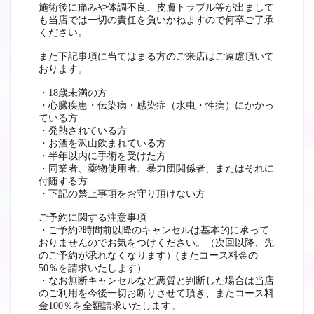
施術後に痛みや体調不良、皮膚トラブル等が出まして
も当店では一切の責任を負いかねますので何卒ご了承
ください。
また下記事項に当てはまる方のご来店はご遠慮頂いて
おります。
・18歳未満の方
・心臓疾患・伝染病・感染症（水虫・性病）にかかっ
ている方
・発熱されている方
・お酒を沢山飲まれている方
・半年以内に手術を受けた方
・同業者、薬物使用者、暴力団関係者、またはそれに
付随する方
・下記の禁止事項をお守り頂けない方
ご予約に関する注意事項
・ご予約2時間前以降のキャンセルは基本的に承って
おりませんのでお気をつけください。（次回以降、先
のご予約が承れなくなります）(またコース料金の
50％を請求いたします）
・なお無断キャンセルなど悪質と判断した場合は当店
のご利用を今後一切お断りさせて頂き、またコース料
金100％を全額請求いたします。