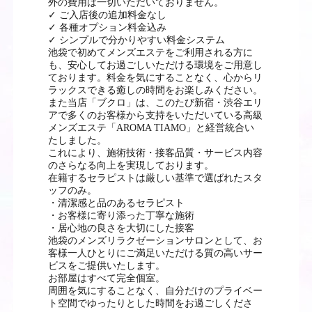
外の費用は一切いただいておりません。
✓ ご入店後の追加料金なし
✓ 各種オプション料金込み
✓ シンプルで分かりやすい料金システム
池袋で初めてメンズエステをご利用される方に
も、安心してお過ごしいただける環境をご用意し
ております。料金を気にすることなく、心からリ
ラックスできる癒しの時間をお楽しみください。
また当店「ブクロ」は、このたび新宿・渋谷エリ
アで多くのお客様から支持をいただいている高級
メンズエステ「AROMA TIAMO」と経営統合い
たしました。
これにより、施術技術・接客品質・サービス内容
のさらなる向上を実現しております。
在籍するセラピストは厳しい基準で選ばれたスタ
ッフのみ。
・清潔感と品のあるセラピスト
・お客様に寄り添った丁寧な施術
・居心地の良さを大切にした接客
池袋のメンズリラクゼーションサロンとして、お
客様一人ひとりにご満足いただける質の高いサー
ビスをご提供いたします。
お部屋はすべて完全個室。
周囲を気にすることなく、自分だけのプライベー
ト空間でゆったりとした時間をお過ごしくださ