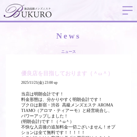
News
ニュース
優良店を目指しております（＾ω＾）
2025/11/21(金) 23:00 up
当店は明朗会計です！
料金形態は、分かりやすく明朗会計です！
ブクロは新宿・渋谷 高級メンズエステ AROMA
TIAMO（アロマ・ティアーモ）と経営統合し、
パワーアップしました！
(明朗会計)です！（＾ω＾）
不快な入店後の追加料金一切ございません！オプ
ションは全て無料です！！！！！