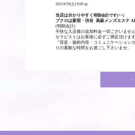
2025/4/19(土) 9:00 up
当店は分かりやすく
明朗会計です(^^)
ブクロは新宿・渋谷 高級メンズエステ A
(明朗会計)
不快な入店後の追加料金一切ございませ
セラピストはお客様に必ずご満足頂けま
『容姿・施術内容・コミュニケーション
りの素敵な時間をお過ごし下さいませ。
＜